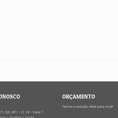
CONOSCO
ORÇAMENTO
Temos a solução ideal para você!
71, Qd. 401 – Lt. 14 – Casa 1
ica – Goiânia – Goiás