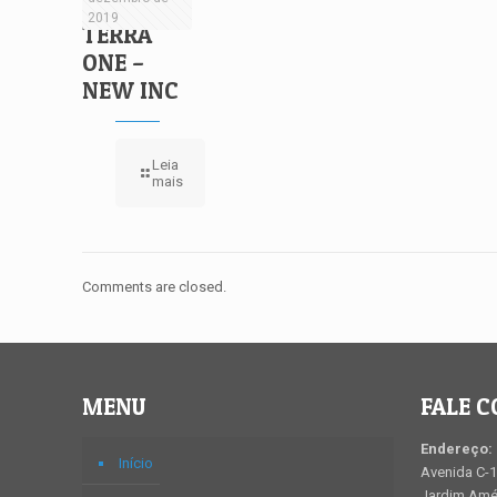
2019
TERRA
ONE –
NEW INC
Leia
mais
Comments are closed.
MENU
FALE 
Endereço:
Início
Avenida C-1
Jardim Amér