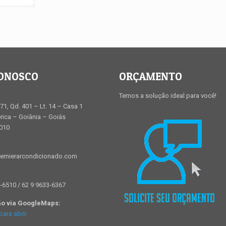
CONOSCO
ORÇAMENTO
Temos a solução ideal para você!
71, Qd. 401 – Lt. 14 – Casa 1
ica – Goiânia – Goiás
-010
emierarcondicionado.com
-6510 / 62 9 9633-6367
ão via GoogleMaps:
para abrir