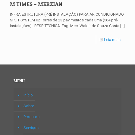
M TIMES – MERZIAN
INFRA ESTRUTURA (PRÉ INSTALAÇÃO) PARA AR CONDICIONADO
SPLIT SYSTEM 02 Torres de 23 pavimentos cada uma (564 pré-
instalações) RESP. TECNICA: Eng. Mec. Waldir de Souza Costa
[…]
Leia mais
MENU
Início
Sobre
Produtos
Serviços