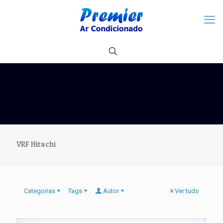
VRF Hitachi
Categorias
Tags
Autor
Ver tudo