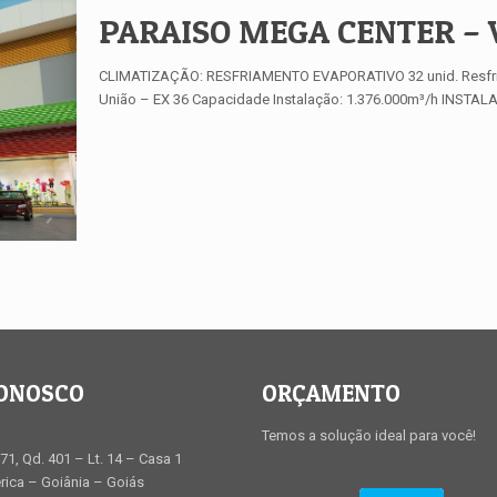
PARAISO MEGA CENTER – Va
CLIMATIZAÇÃO: RESFRIAMENTO EVAPORATIVO 32 unid. Resfriad
União – EX 36 Capacidade Instalação: 1.376.000m³/h INST
CONOSCO
ORÇAMENTO
Temos a solução ideal para você!
71, Qd. 401 – Lt. 14 – Casa 1
ica – Goiânia – Goiás